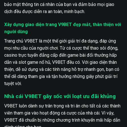
bảo mật thông tin cá nhân của bạn và đảm bảo mọi giao
dịch đều được diễn ra an toàn, minh bạch.
Xây dựng giao diện trang V9BET đẹp mắt, thân thiện với
người dùng
Trang chủ V9BET là một thế giới giải trí đa dạng, đáp ứng
mọi nhu cầu của người chơi. Từ cá cược thể thao sôi động,
casino trực tuyến đẳng cấp đến game bài đổi thưởng hấp
dẫn và slot game nổ hũ, V9BET đều có. Với giao diện thân
thiện, dễ sử dụng và các tính năng hỗ trợ nhanh gọn, bạn có
thể dễ dàng tham gia và tận hưởng những giây phút giải trí
tuyệt vời.
Nhà cái V9BET gây sốc với loạt ưu đãi khủng
V9BET luôn dành sự trân trọng và tri ân cho tất cả các thành
viên tham gia vào hoạt động cá cược của nhà cái. Vì vậy,
V9BET đã chuẩn bị những chương trình khuyến mãi hấp dẫn