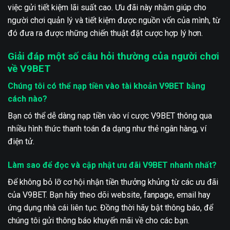
việc gửi tiết kiệm lãi suất cao. Ưu đãi này nhằm giúp cho
người chơi quản lý và tiết kiệm được nguồn vốn của mình, từ
đó đưa ra được những chiến thuật đặt cược hợp lý hơn.
Giải đáp một số câu hỏi thường của người chơi
về V9BET
Chúng tôi có thể nạp tiền vào tài khoản V9BET bằng
cách nào?
Bạn có thể dễ dàng nạp tiền vào ví cược V9BET thông qua
nhiều hình thức thanh toán đa dạng như thẻ ngân hàng, ví
điện tử.
Làm sao để đọc và cập nhật ưu đãi V9BET nhanh nhất?
Để không bỏ lỡ cơ hội nhận tiền thưởng khủng từ các ưu đãi
của V9BET. Bạn hãy theo dõi website, fanpage, email hay
ứng dụng nhà cái liên tục. Đồng thời hãy bật thông báo, để
chúng tôi gửi thông báo khuyến mãi về cho các bạn.